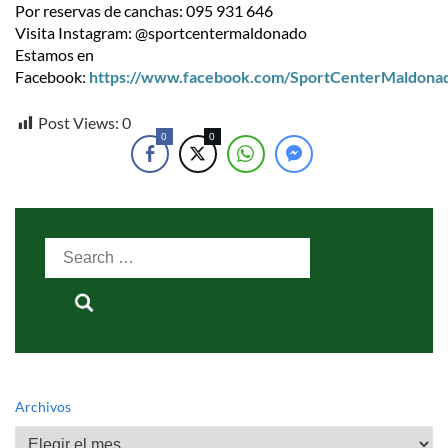
Por reservas de canchas: 095 931 646
Visita Instagram: @sportcentermaldonado
Estamos en
Facebook:
https://www.facebook.com/SportCenterMaldona
Post Views:
0
0
0
Search
for:
Archivos
Archivos