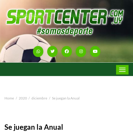
Toggle
navigat
Home
2020
diciembre
Se juegan la Anual
Se juegan la Anual