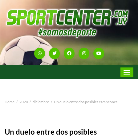
Toggle
navigat
Home
2020
diciembre
Un duelo entre dos posibles campeones
Un duelo entre dos posibles