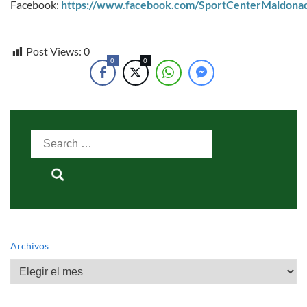
Facebook:
https://www.facebook.com/SportCenterMaldona
Post Views:
0
0
0
Search
for:
Archivos
Archivos