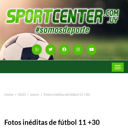
Toggle
navigat
Home
2021
enero
Fotos inéditas de fútbol 11 +30
Fotos inéditas de fútbol 11 +30