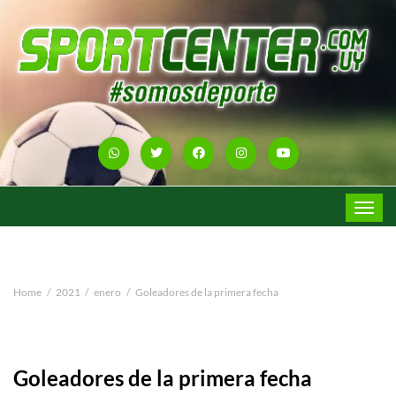
Toggle
navigat
Home
2021
enero
Goleadores de la primera fecha
Goleadores de la primera fecha