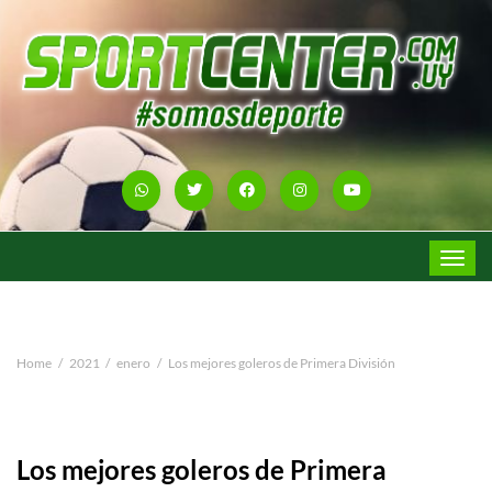
Toggle
navigat
Home
2021
enero
Los mejores goleros de Primera División
Los mejores goleros de Primera