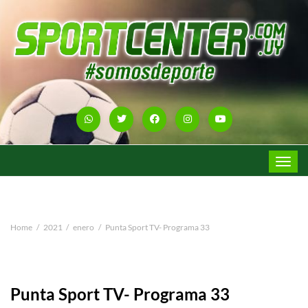
Toggle
navigat
Home
2021
enero
Punta Sport TV- Programa 33
Punta Sport TV- Programa 33