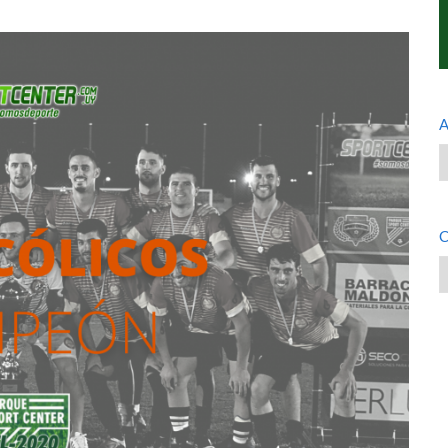
A
A
C
C