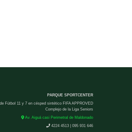
PARQUE SPORTCENTER
 de Fútbol 11 y 7 en césped sintético FIFA APPROVED
Complejo de la Liga Seniors
Av. Aiguá casi Perimetral de Maldonado
4224 4513 | 095 931 646