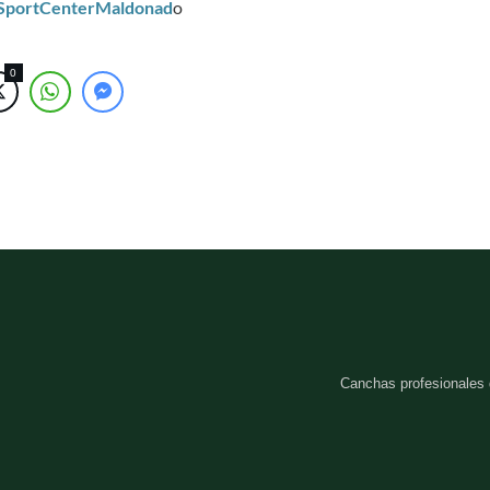
/SportCenterMaldonad
o
0
Canchas profesionales