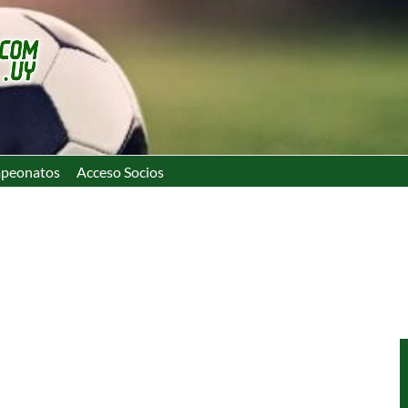
peonatos
Acceso Socios