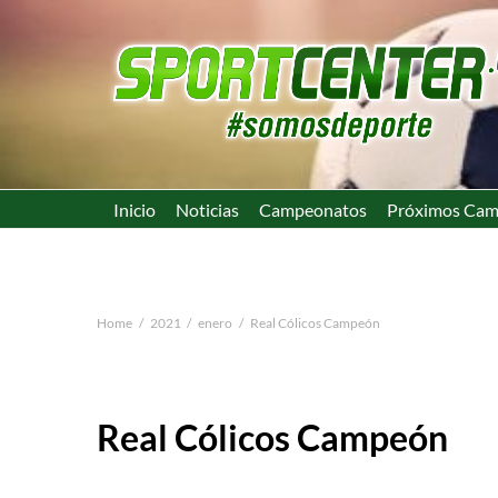
Inicio
Noticias
Campeonatos
Próximos Cam
Home
2021
enero
Real Cólicos Campeón
Real Cólicos Campeón