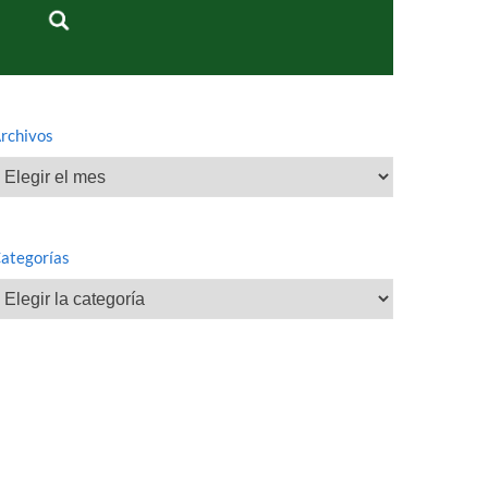
rchivos
rchivos
ategorías
ategorías