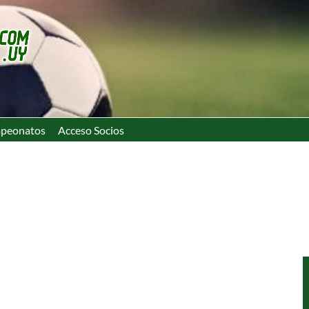
peonatos
Acceso Socios