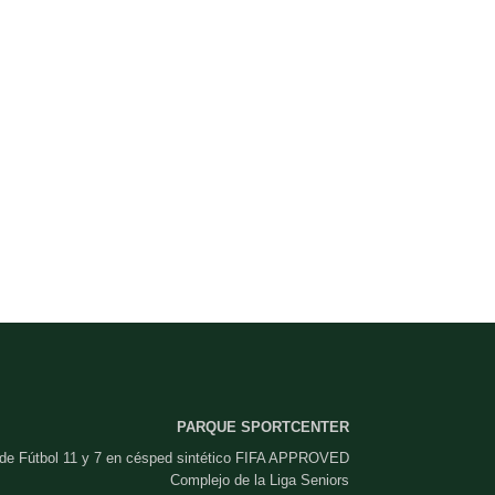
PARQUE SPORTCENTER
 de Fútbol 11 y 7 en césped sintético FIFA APPROVED
Complejo de la Liga Seniors