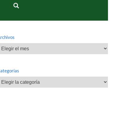
rchivos
rchivos
ategorías
ategorías