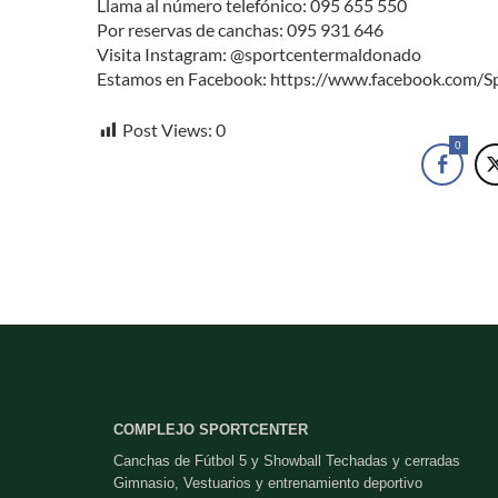
Llama al número telefónico: 095 655 550
Por reservas de canchas: 095 931 646
Visita Instagram: @sportcentermaldonado
Estamos en Facebook: https://www.facebook.com/
Post Views:
0
0
COMPLEJO SPORTCENTER
Canchas de Fútbol 5 y Showball Techadas y cerradas
Gimnasio, Vestuarios y entrenamiento deportivo