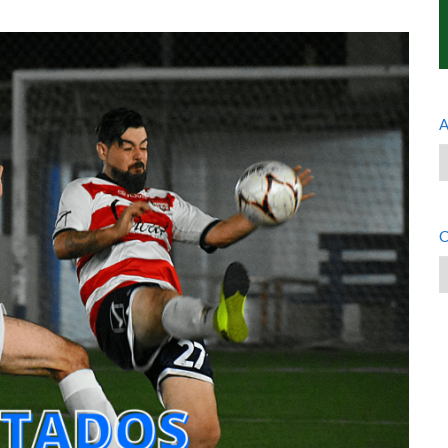
A
A
C
C