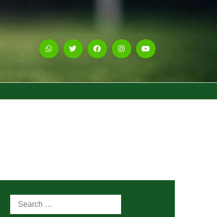
Search
for: