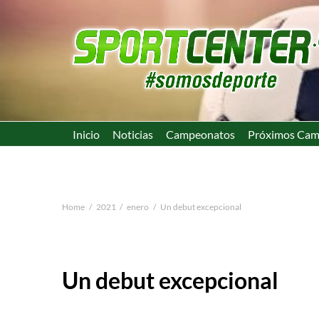
Inicio
Noticias
Campeonatos
Próximos Cam
Home
2021
enero
Un debut excepcional
Un debut excepcional