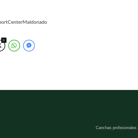
SportCenterMaldonado
0
Canchas profesionales