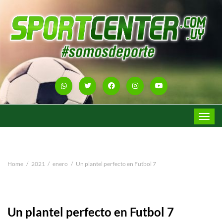
Toggle
navigat
Home
2021
enero
Un plantel perfecto en Futbol 7
Un plantel perfecto en Futbol 7