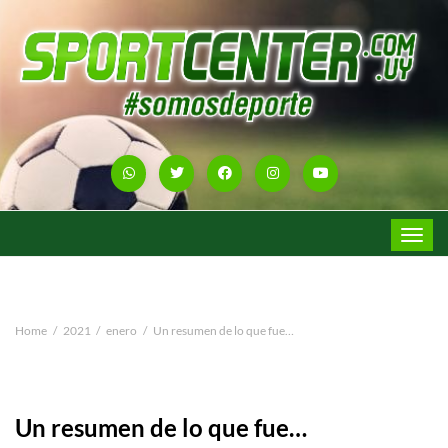
Toggle
navigat
Home
2021
enero
Un resumen de lo que fue…
Un resumen de lo que fue…