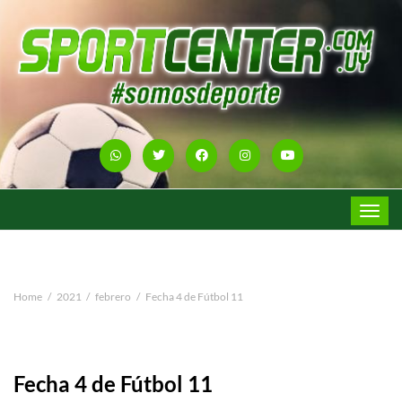
Toggle
navigat
Home
2021
febrero
Fecha 4 de Fútbol 11
Fecha 4 de Fútbol 11