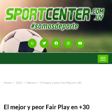
Toggle
navigat
Home
2021
febrero
El mejor y peor Fair Play en +30
El mejor y peor Fair Play en +30