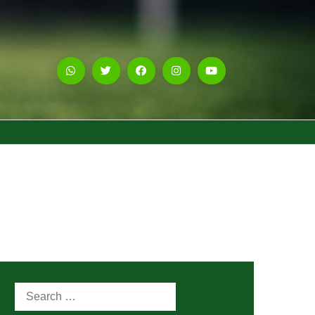
Search
for: