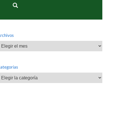
rchivos
rchivos
ategorías
ategorías