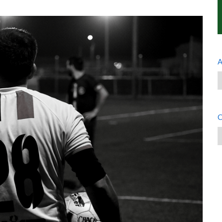
A
A
C
C