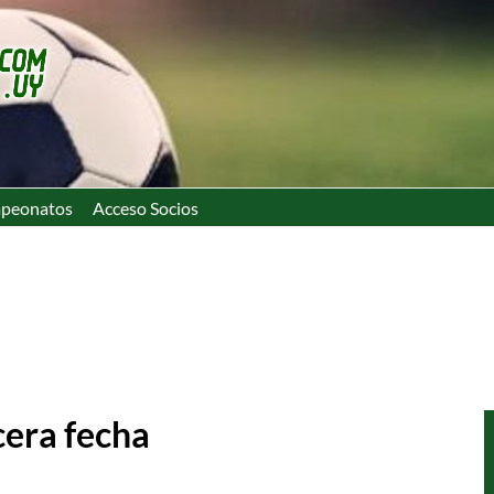
peonatos
Acceso Socios
cera fecha