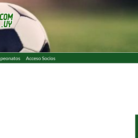
peonatos
Acceso Socios