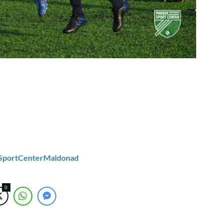
/SportCenterMaldonad
0