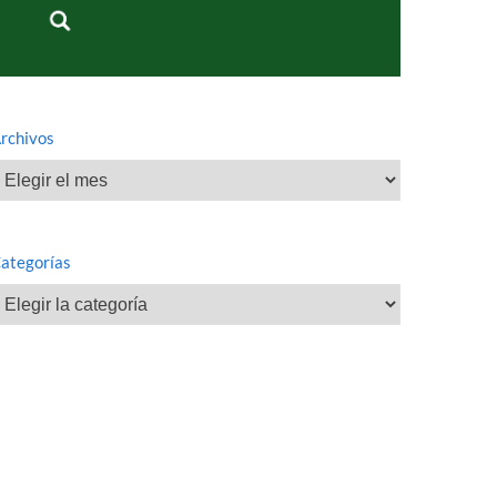
rchivos
rchivos
ategorías
ategorías