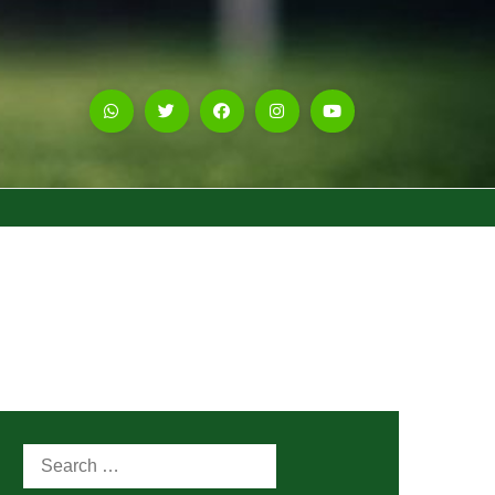
Search
for: