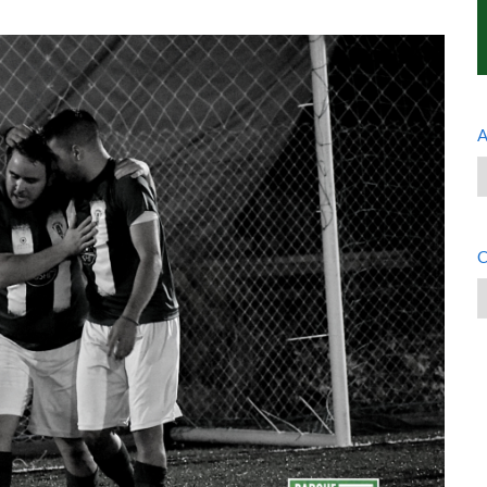
A
A
C
C