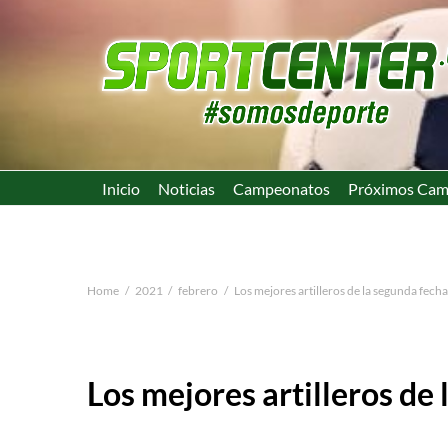
Inicio
Noticias
Campeonatos
Próximos Cam
Home
2021
febrero
Los mejores artilleros de la segunda fecha
Los mejores artilleros de