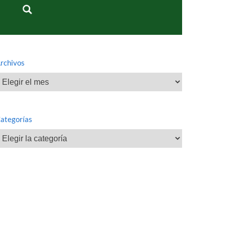
rchivos
rchivos
ategorías
ategorías