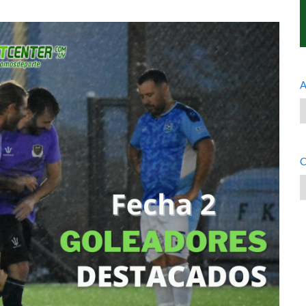
A
A
C
C