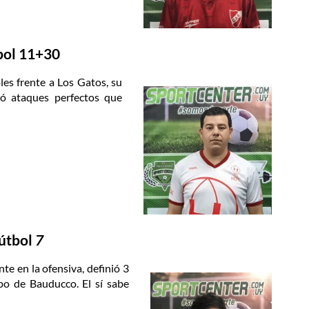
bol
11+30
es frente a Los Gatos, su
izó ataques perfectos que
útbo
l
7
e en la ofensiva, definió 3
ipo de Bauducco. El sí sabe