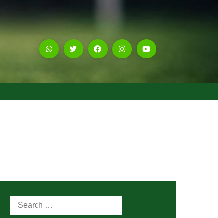
Search
for: