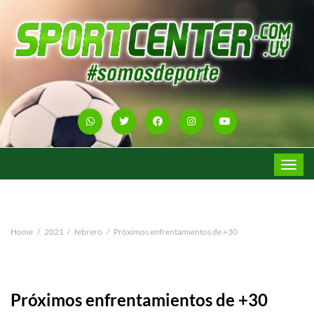
Toggle
navigat
Home
2021
febrero
Próximos enfrentamientos de +30
Próximos enfrentamientos de +30