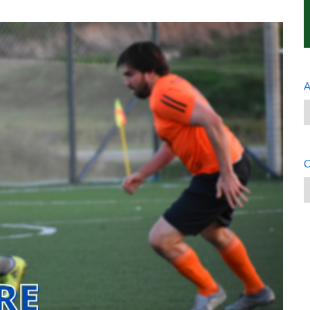
A
A
C
C