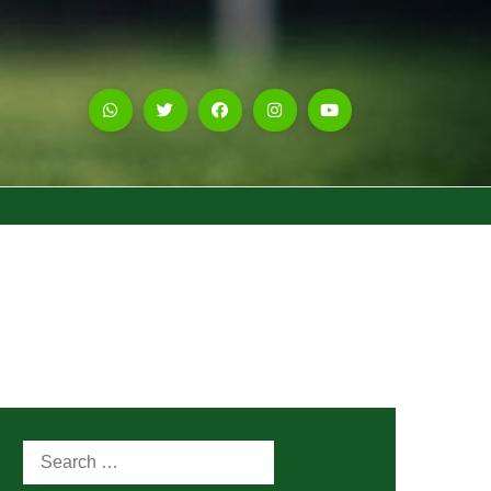
Search
for: