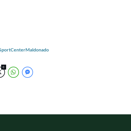
/SportCenterMaldonado
0