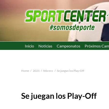
Inicio
Noticias
Campeonatos
Próximos Cam
Home
2021
febrero
Se juegan los Play-Off
Se juegan los Play-Off