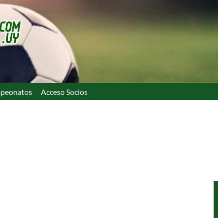
peonatos
Acceso Socios