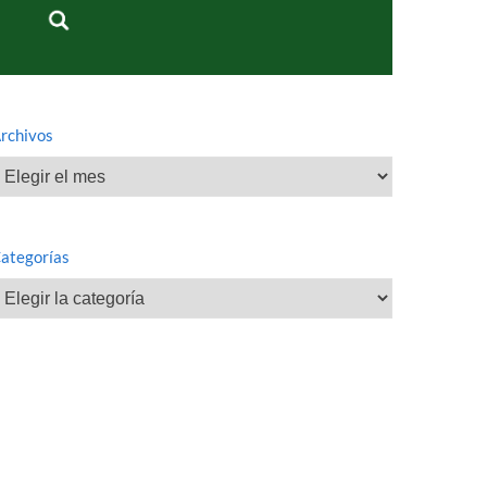
rchivos
rchivos
ategorías
ategorías