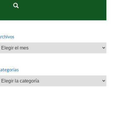
rchivos
rchivos
ategorías
ategorías