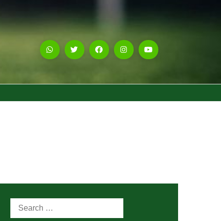
Search
for: