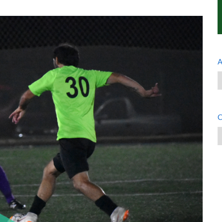
A
A
C
C