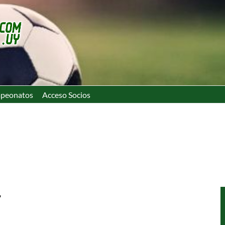
peonatos
Acceso Socios
r