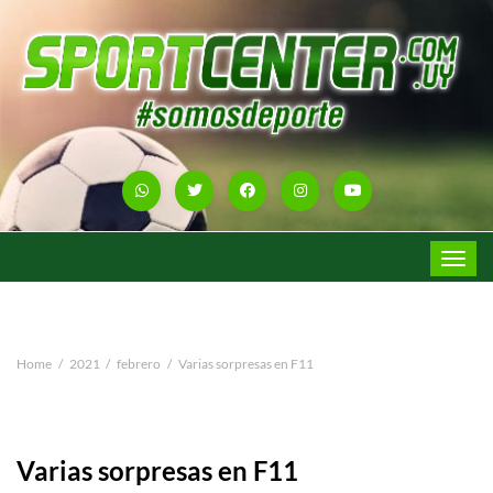
Toggle
navigat
Home
2021
febrero
Varias sorpresas en F11
Varias sorpresas en F11