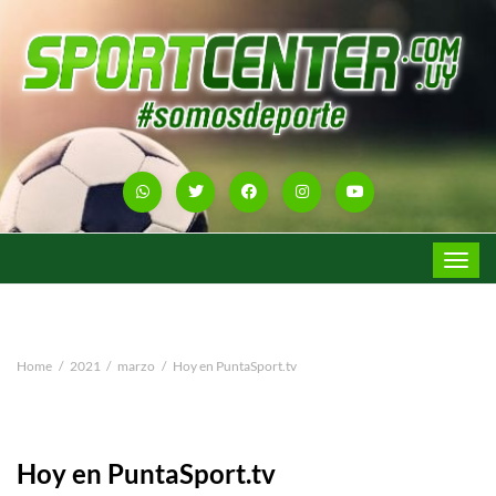
Toggle
navigat
Home
2021
marzo
Hoy en PuntaSport.tv
Hoy en PuntaSport.tv