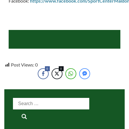
Facebook:
https://www.facebook.com/SportCenterMaldo
S
Post Views:
0
0
0
Search
for: