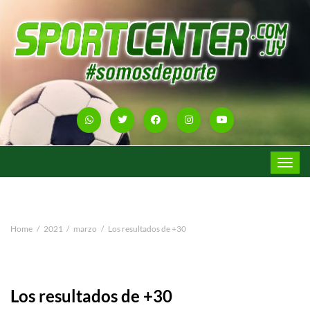
Toggle
navigat
Home
2021
marzo
Los resultados de +30
Los resultados de +30