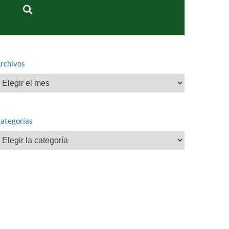
rchivos
rchivos
ategorías
ategorías