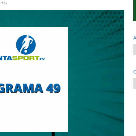
rt.tv
A
A
C
C