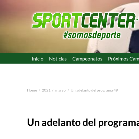
Inicio
Noticias
Campeonatos
Próximos Cam
Home
2021
marzo
Un adelanto del programa 49
Un adelanto del program