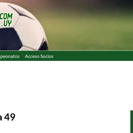
peonatos
Acceso Socios
a 49