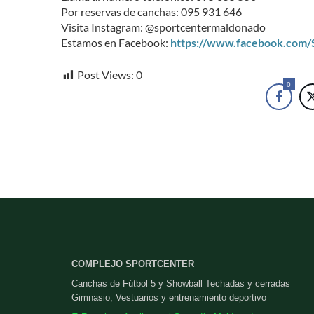
Por reservas de canchas: 095 931 646
Visita Instagram: @sportcentermaldonado
Estamos en Facebook:
https://www.facebook.com
Post Views:
0
0
COMPLEJO SPORTCENTER
Canchas de Fútbol 5 y Showball Techadas y cerradas
Gimnasio, Vestuarios y entrenamiento deportivo