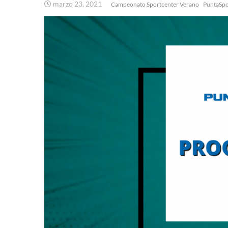
marzo 23, 2021
Campeonato Sportcenter Verano
PuntaSpo