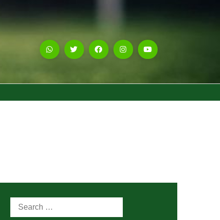
Search
for: