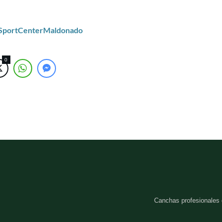
/SportCenterMaldonado
0
Canchas profesionales