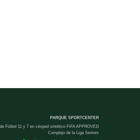
PARQUE SPORTCENTER
 de Fútbol 11 y 7 en césped sintético FIFA APPROVED
Complejo de la Liga Seniors