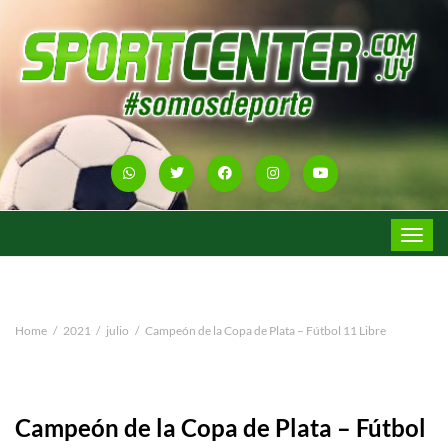
Toggle
navigat
Home
2021
julio
Campeón de la Copa de Plata – Fútbol 11 Libre
Campeón de la Copa de Plata – Fútbol