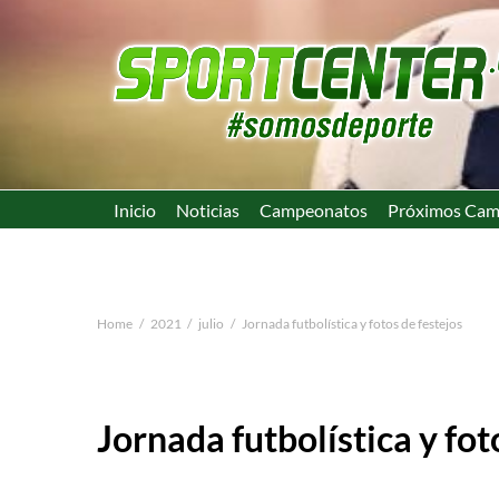
Inicio
Noticias
Campeonatos
Próximos Cam
Home
2021
julio
Jornada futbolística y fotos de festejos
Jornada futbolística y fot