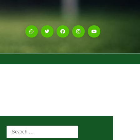
Search
for: