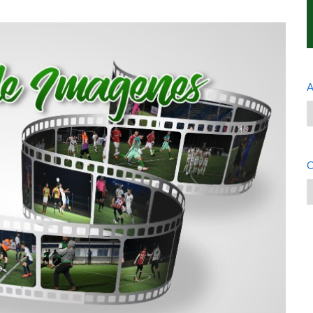
A
A
C
C