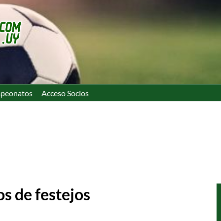
peonatos
Acceso Socios
os de festejos