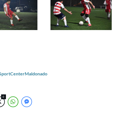
/SportCenterMaldonado
0