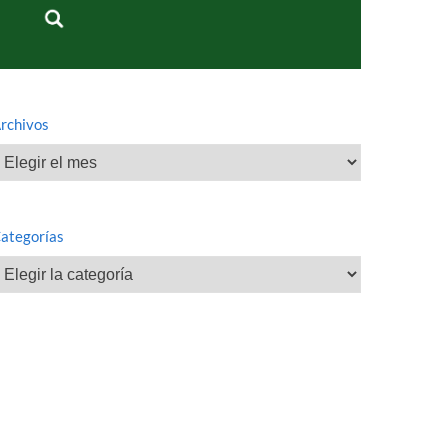
rchivos
rchivos
ategorías
ategorías