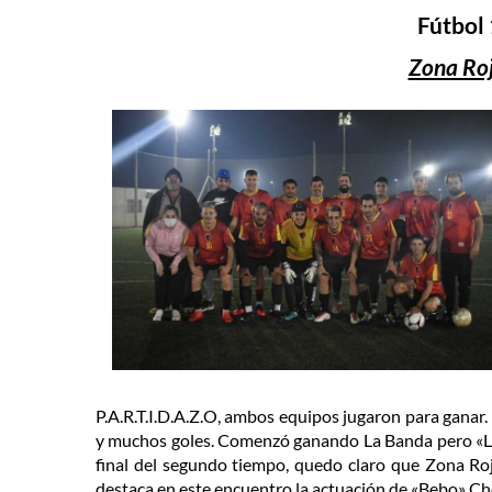
Fútbol 
Zona Roj
P.A.R.T.I.D.A.Z.O, ambos equipos jugaron para ganar. 
y muchos goles. Comenzó ganando La Banda pero «La 
final del segundo tiempo, quedo claro que Zona Roja 
destaca en este encuentro la actuación de «Bebo» Ch