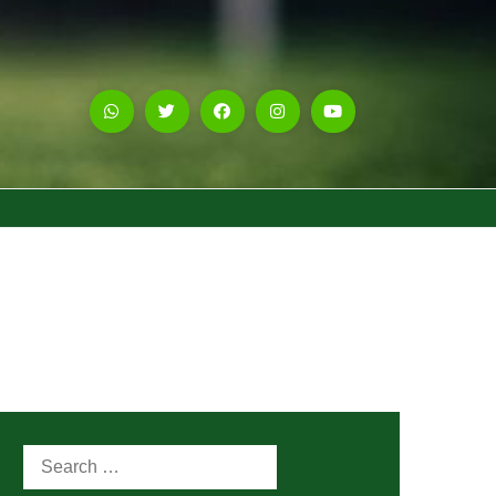
Search
for: