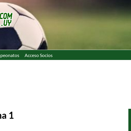
peonatos
Acceso Socios
ha 1