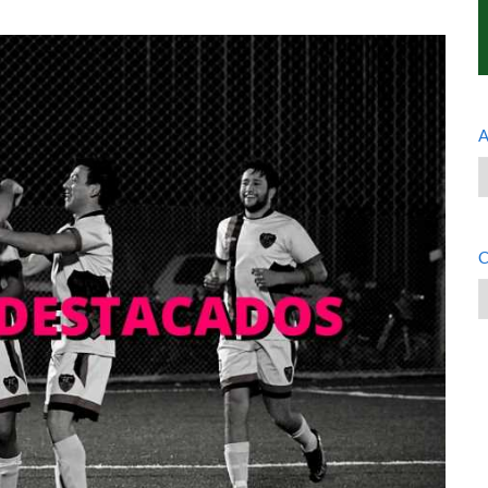
A
A
C
C