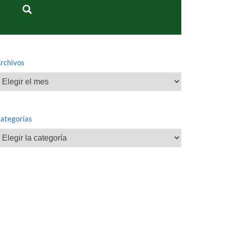
rchivos
rchivos
ategorías
ategorías