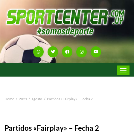
Toggle
navigat
Home
2021
agosto
Partidos «Fairplay» – Fecha 2
Partidos «Fairplay» – Fecha 2