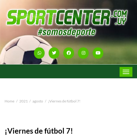
Toggle
navigat
Home
2021
agosto
¡Viernes de fútbol 7!
¡Viernes de fútbol 7!