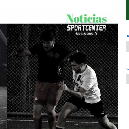
A
A
C
C