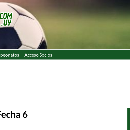
peonatos
Acceso Socios
Fecha 6