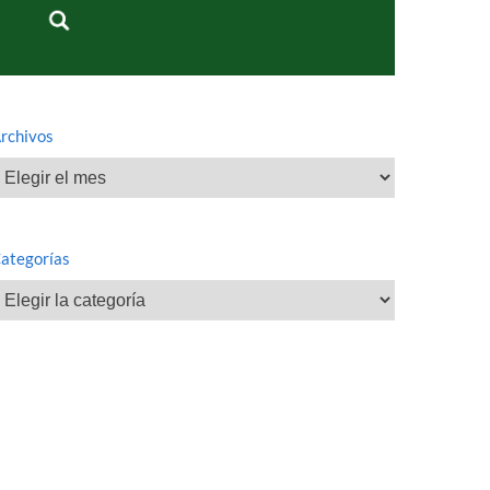
rchivos
rchivos
ategorías
ategorías