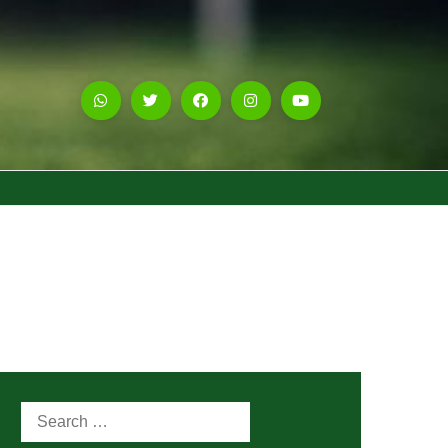
Search
for: