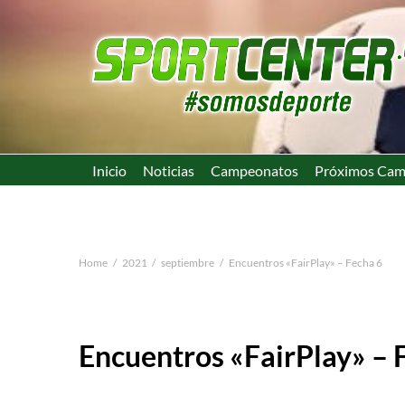
Inicio
Noticias
Campeonatos
Próximos Cam
Home
2021
septiembre
Encuentros «FairPlay» – Fecha 6
Encuentros «FairPlay» – 