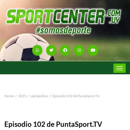
Toggle
navigat
Home
2021
septiembre
Episodio 102 de PuntaSport.TV
Episodio 102 de PuntaSport.TV