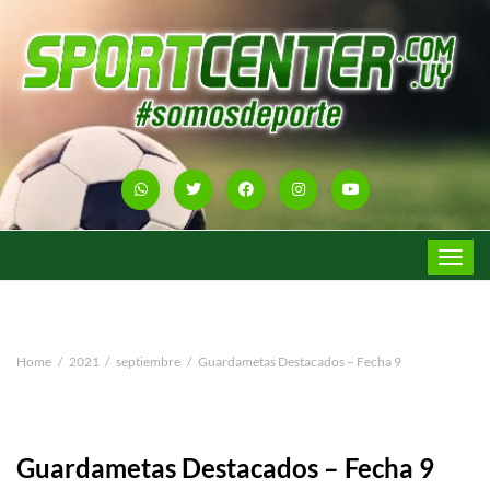
Toggle
navigat
Home
2021
septiembre
Guardametas Destacados – Fecha 9
Guardametas Destacados – Fecha 9