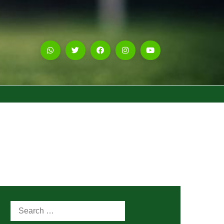
Search
for: