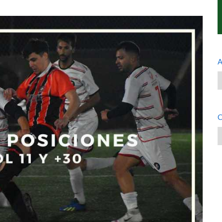
A
A
C
C