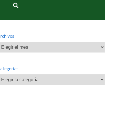
rchivos
rchivos
ategorías
ategorías