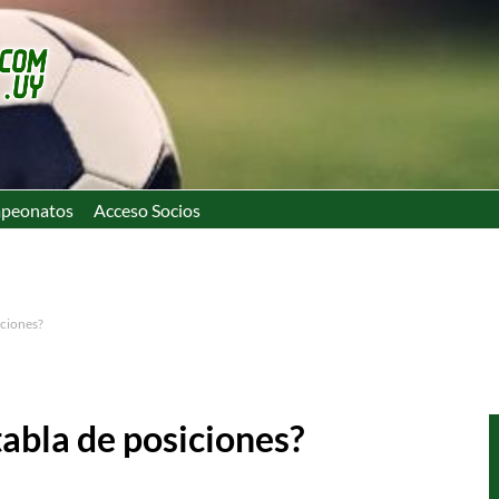
peonatos
Acceso Socios
iciones?
abla de posiciones?