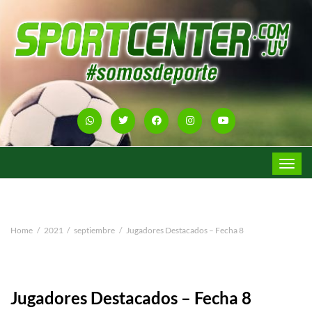
Toggle
navigat
Home
2021
septiembre
Jugadores Destacados – Fecha 8
Jugadores Destacados – Fecha 8