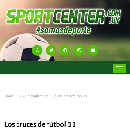
Toggle
navigat
Home
2021
septiembre
Los cruces de fútbol 11
Los cruces de fútbol 11