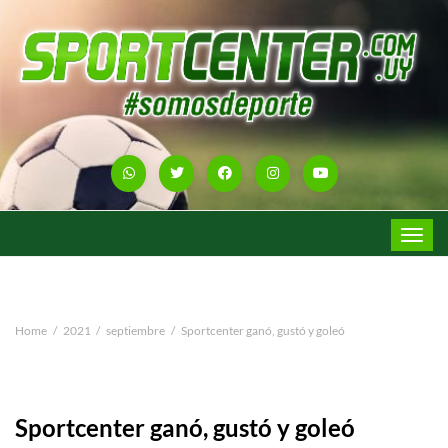
Toggle
navigat
Home
2021
septiembre
Sportcenter ganó, gustó y goleó
Sportcenter ganó, gustó y goleó