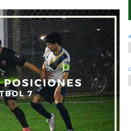
A
A
C
C