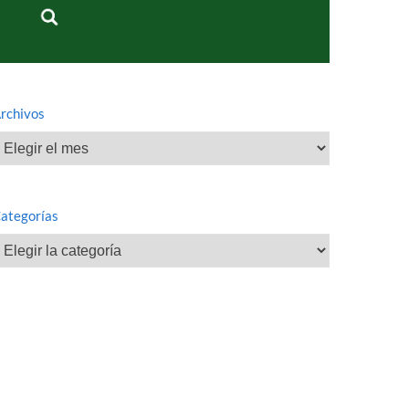
rchivos
rchivos
ategorías
ategorías