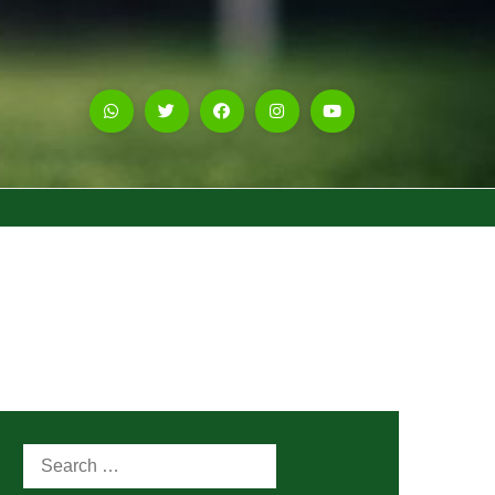
Search
for: