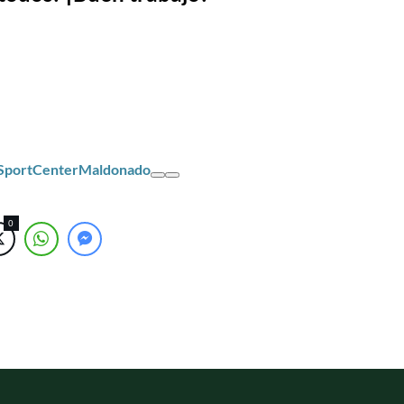
/SportCenterMaldonado
0