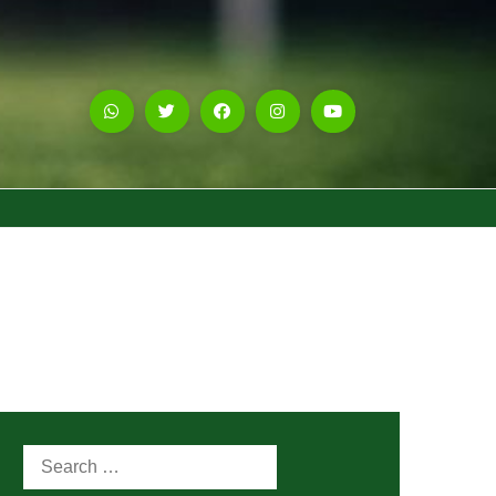
Search
for: