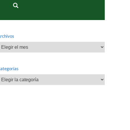
rchivos
rchivos
ategorías
ategorías