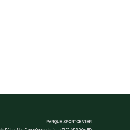
PARQUE SPORTCENTER
 de Fútbol 11 y 7 en césped sintético FIFA APPROVED