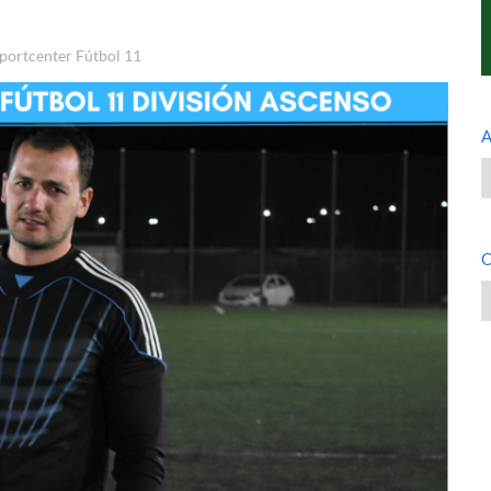
ortcenter Fútbol 11
A
A
C
C