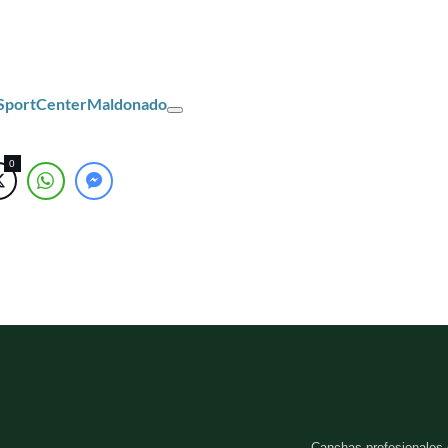
/SportCenterMaldonado
0
Canchas profesionales