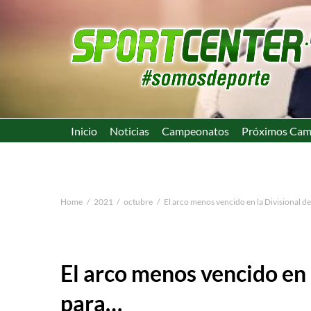
Inicio
Noticias
Campeonatos
Próximos Cam
Home
2021
octubre
El arco menos vencido en la Divisional d
El arco menos vencido en 
para…