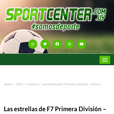
Toggle
navigat
Home
2021
octubre
Las estrellas de F7 Primera División – Fecha 2
Las estrellas de F7 Primera División –