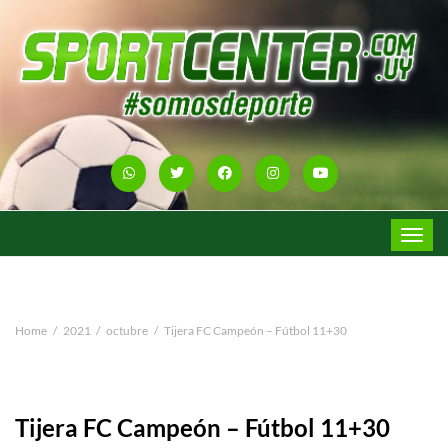
Toggle
navigat
Home
2021
octubre
Tijera FC Campeón – Fútbol 11+30
Tijera FC Campeón – Fútbol 11+30