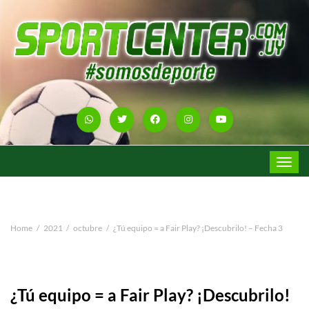
Toggle
navigat
Home
2021
octubre
¿Tú equipo = a Fair Play? ¡Descubrilo! – Fecha 3
¿Tú equipo = a Fair Play? ¡Descubrilo!