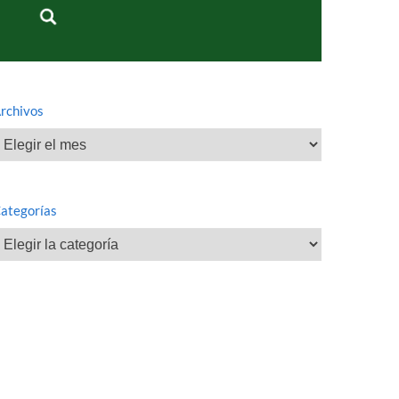
rchivos
rchivos
ategorías
ategorías