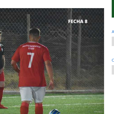
A
A
C
C