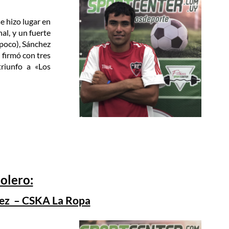
e hizo lugar en
al, y un fuerte
mpoco), Sánchez
 firmó con tres
triunfo a «Los
olero:
nez – CSKA La Ropa