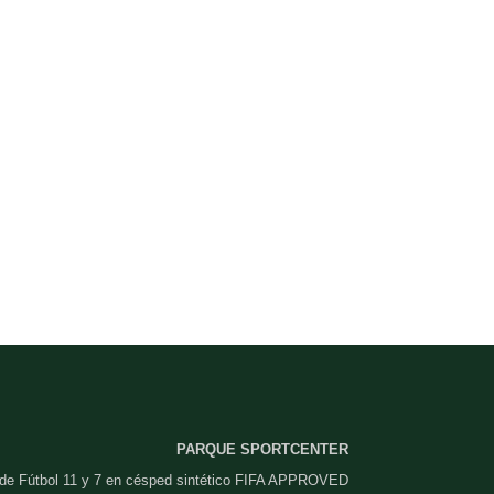
PARQUE SPORTCENTER
 de Fútbol 11 y 7 en césped sintético FIFA APPROVED