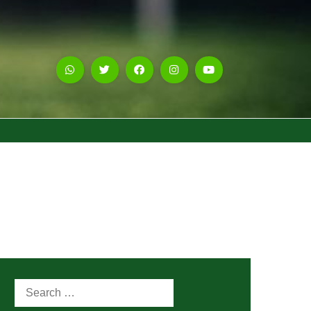
Search
for: