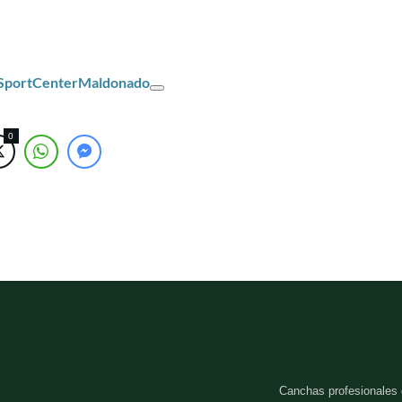
/SportCenterMaldonado
0
Canchas profesionales