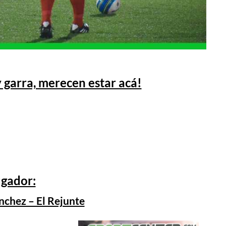
 garra, merecen estar acá!
ugador:
chez – El Rejunte