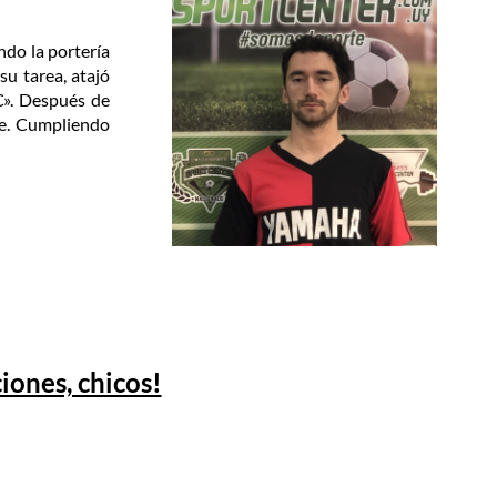
ndo la portería
su tarea, atajó
C». Después de
te. Cumpliendo
ciones, chicos!