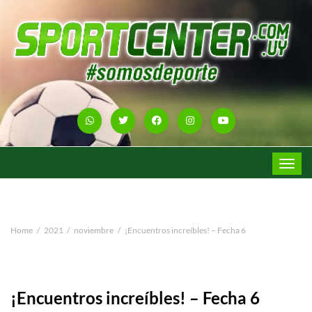
Toggle
navigat
Home
2021
noviembre
¡Encuentros increíbles! – Fecha 6
¡Encuentros increíbles! – Fecha 6