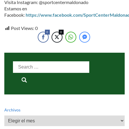
Visita Instagram: @sportcentermaldonado
Estamos en
Facebook:
https://www.facebook.com/SportCenterMaldona
Post Views:
0
0
0
Search
for:
Archivos
Archivos