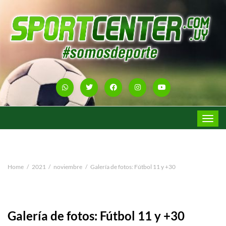
Toggle
navigat
Home
2021
noviembre
Galería de fotos: Fútbol 11 y +30
Galería de fotos: Fútbol 11 y +30