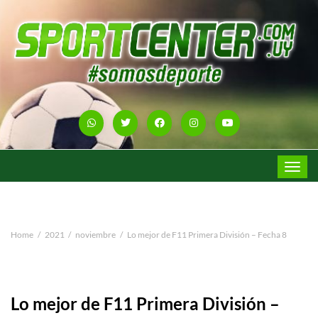
Toggle
navigat
Home
2021
noviembre
Lo mejor de F11 Primera División – Fecha 8
Lo mejor de F11 Primera División –