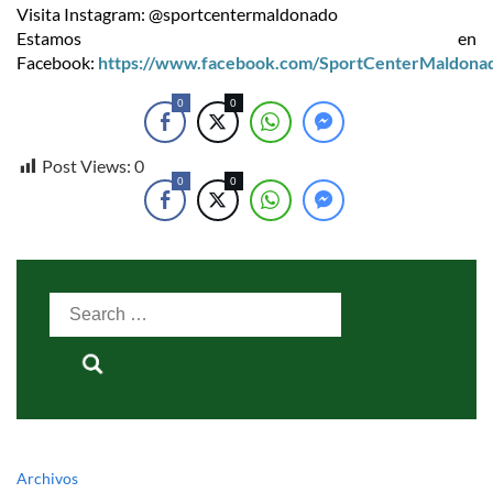
Visita Instagram: @sportcentermaldonado
Estamos en
Facebook:
https://www.facebook.com/SportCenterMaldona
0
0
Post Views:
0
0
0
Search
for:
Archivos