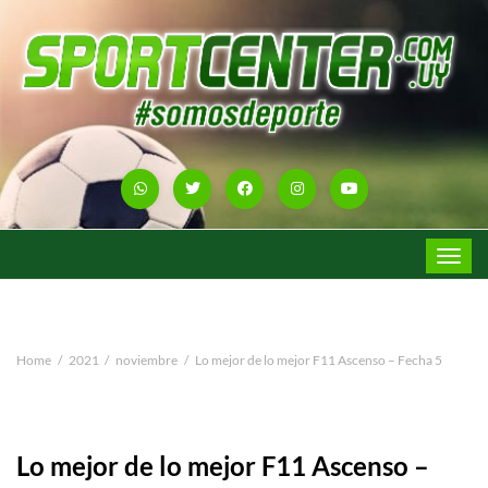
Toggle
navigat
Home
2021
noviembre
Lo mejor de lo mejor F11 Ascenso – Fecha 5
Lo mejor de lo mejor F11 Ascenso –