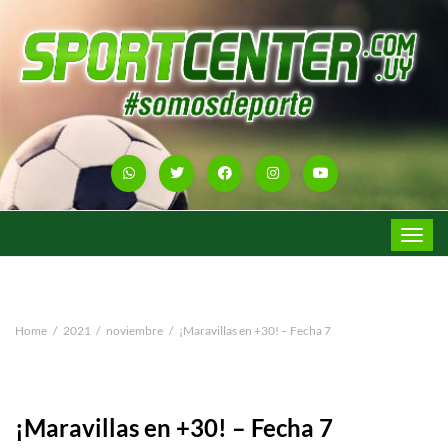
Toggle
navigat
Home
2021
noviembre
¡Maravillas en +30! – Fecha 7
¡Maravillas en +30! – Fecha 7