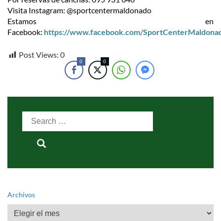
Visita Instagram: @sportcentermaldonado
Estamos en
Facebook:
https://www.facebook.com/SportCenterMaldona
Post Views:
0
0
0
Search
for:
Archivos
Archivos