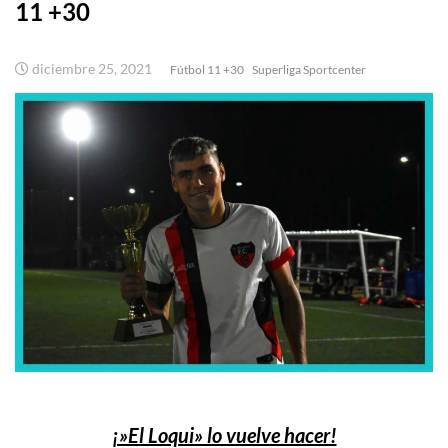
11 +30
diciembre 25, 2021
Fútbol 11 +30
Superliga Sportcenter
¡»El Loqui» lo vuelve hacer!