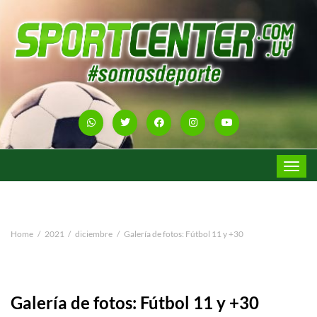
Toggle
navigat
Home
2021
diciembre
Galería de fotos: Fútbol 11 y +30
Galería de fotos: Fútbol 11 y +30