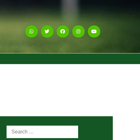
Search
for: