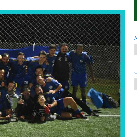
A
A
C
C