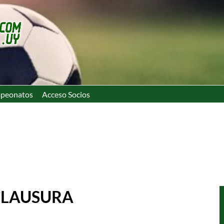
peonatos
Acceso Socios
 CLAUSURA