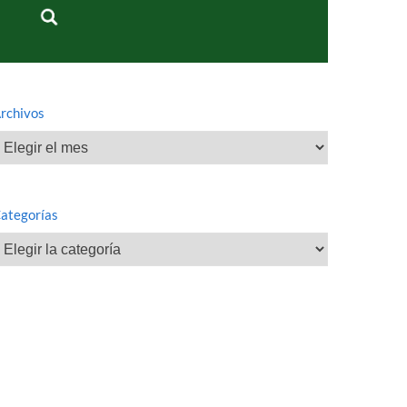
rchivos
rchivos
ategorías
ategorías