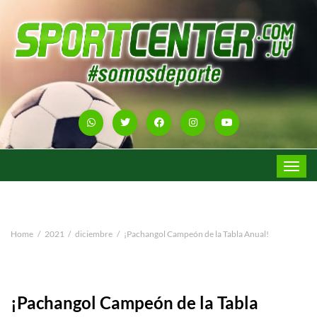
Toggle
navigat
Home
2021
diciembre
¡Pachangol Campeón de la Tabla Anual!
¡Pachangol Campeón de la Tabla