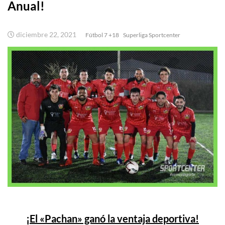
Anual!
diciembre 22, 2021
Fútbol 7 +18
Superliga Sportcenter
¡El «Pachan» ganó la ventaja deportiva!