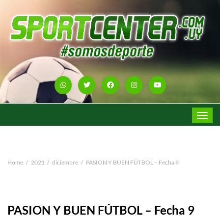
Toggle
navigat
Home
2021
diciembre
PASION Y BUEN FÚTBOL – Fecha 9
PASION Y BUEN FÚTBOL – Fecha 9